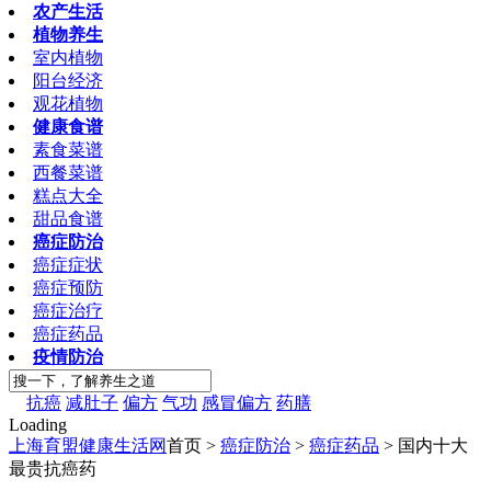
农产生活
植物养生
室内植物
阳台经济
观花植物
健康食谱
素食菜谱
西餐菜谱
糕点大全
甜品食谱
癌症防治
癌症症状
癌症预防
癌症治疗
癌症药品
疫情防治
抗癌
减肚子
偏方
气功
感冒偏方
药膳
Loading
上海育盟健康生活网
首页 >
癌症防治
>
癌症药品
> 国内十大
最贵抗癌药