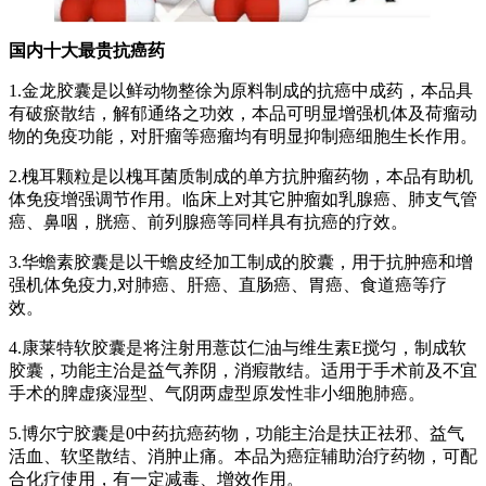
国内十大最贵抗癌药
1.金龙胶囊是以鲜动物整徐为原料制成的抗癌中成药，本品具
有破瘀散结，解郁通络之功效，本品可明显增强机体及荷瘤动
物的免疫功能，对肝瘤等癌瘤均有明显抑制癌细胞生长作用。
2.槐耳颗粒是以槐耳菌质制成的单方抗肿瘤药物，本品有助机
体免疫增强调节作用。临床上对其它肿瘤如乳腺癌、肺支气管
癌、鼻咽，胱癌、前列腺癌等同样具有抗癌的疗效。
3.华蟾素胶囊是以干蟾皮经加工制成的胶囊，用于抗肿癌和增
强机体免疫力,对肺癌、肝癌、直肠癌、胃癌、食道癌等疗
效。
4.康莱特软胶囊是将注射用薏苡仁油与维生素E搅匀，制成软
胶囊，功能主治是益气养阴，消瘕散结。适用于手术前及不宜
手术的脾虚痰湿型、气阴两虚型原发性非小细胞肺癌。
5.博尔宁胶囊是0中药抗癌药物，功能主治是扶正祛邪、益气
活血、软坚散结、消肿止痛。本品为癌症辅助治疗药物，可配
合化疗使用，有一定减毒、增效作用。