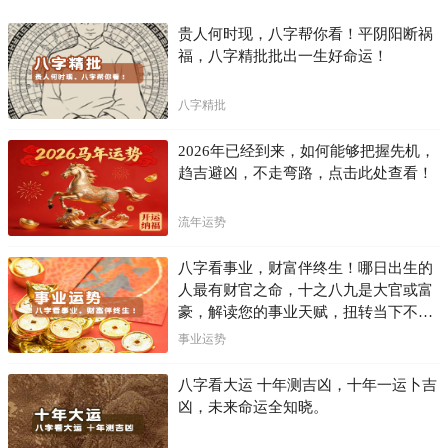
贵人何时现，八字帮你看！平阴阳断祸
福，八字精批批出一生好命运！
八字精批
2026年已经到来，如何能够把握先机，
趋吉避凶，不走弯路，点击此处查看！
流年运势
八字看事业，财富伴终生！哪日出生的
人最有财官之命，十之八九是大官或富
豪，解读您的事业天赋，扭转当下不利
困局！！
事业运势
八字看大运 十年测吉凶，十年一运卜吉
凶，未来命运全知晓。