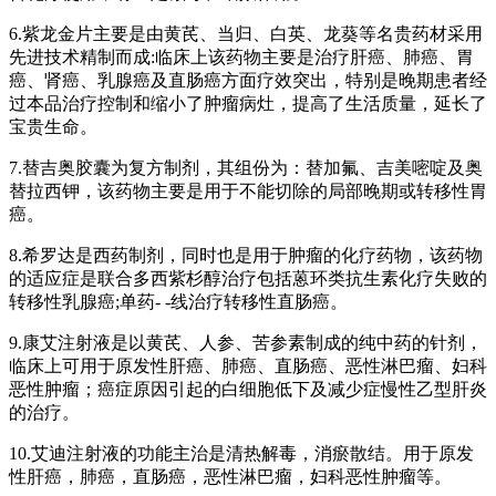
6.紫龙金片主要是由黄芪、当归、白英、龙葵等名贵药材采用
先进技术精制而成:临床上该药物主要是治疗肝癌、肺癌、胃
癌、肾癌、乳腺癌及直肠癌方面疗效突出，特别是晚期患者经
过本品治疗控制和缩小了肿瘤病灶，提高了生活质量，延长了
宝贵生命。
7.替吉奥胶囊为复方制剂，其组份为：替加氟、吉美嘧啶及奥
替拉西钾，该药物主要是用于不能切除的局部晚期或转移性胃
癌。
8.希罗达是西药制剂，同时也是用于肿瘤的化疗药物，该药物
的适应症是联合多西紫杉醇治疗包括蒽环类抗生素化疗失败的
转移性乳腺癌;单药- -线治疗转移性直肠癌。
9.康艾注射液是以黄芪、人参、苦参素制成的纯中药的针剂，
临床上可用于原发性肝癌、肺癌、直肠癌、恶性淋巴瘤、妇科
恶性肿瘤；癌症原因引起的白细胞低下及减少症慢性乙型肝炎
的治疗。
10.艾迪注射液的功能主治是清热解毒，消瘀散结。用于原发
性肝癌，肺癌，直肠癌，恶性淋巴瘤，妇科恶性肿瘤等。