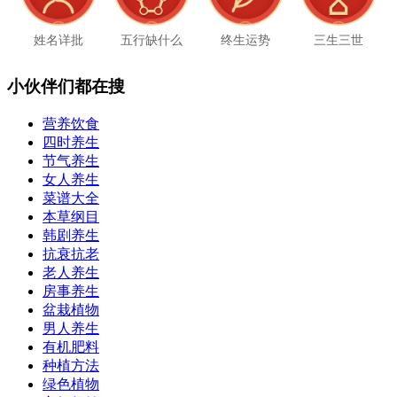
姓名详批
五行缺什么
终生运势
三生三世
小伙伴们都在搜
营养饮食
四时养生
节气养生
女人养生
菜谱大全
本草纲目
韩剧养生
抗衰抗老
老人养生
房事养生
盆栽植物
男人养生
有机肥料
种植方法
绿色植物