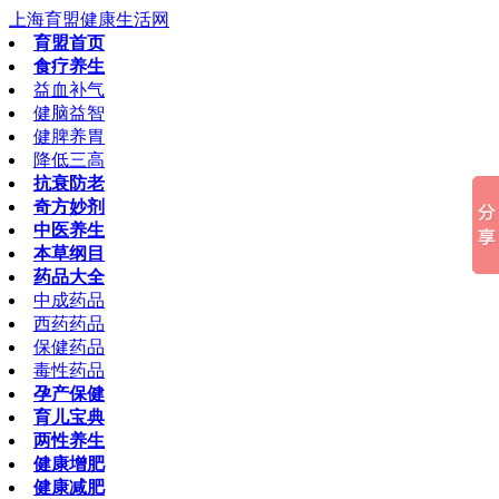
上海育盟健康生活网
育盟首页
食疗养生
益血补气
健脑益智
健脾养胃
降低三高
抗衰防老
奇方妙剂
中医养生
本草纲目
药品大全
中成药品
西药药品
保健药品
毒性药品
孕产保健
育儿宝典
两性养生
健康增肥
健康减肥