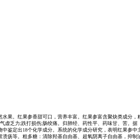
然水果。红果参香甜可口，营养丰富。红果参富含聚炔类成分，
倦气虚乏力;跌打损伤;肠绞痛。归肺经、药性平、药味甘、苦。
物中鉴定出18个化学成分。系统的化学成分研究，表明红果参中
胃溃疡等。粗多糖：清除羟基自由基、超氧阴离子自由基，抑制