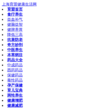
上海育盟健康生活网
育盟首页
食疗养生
益血补气
健脑益智
健脾养胃
降低三高
抗衰防老
奇方妙剂
中医养生
本草纲目
药品大全
中成药品
西药药品
保健药品
毒性药品
孕产保健
育儿宝典
两性养生
健康增肥
健康减肥