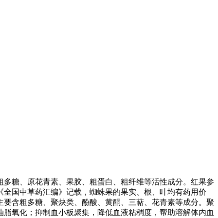
粗多糖、原花青素、果胶、粗蛋白、粗纤维等活性成分。红果参
据《全国中草药汇编》记载，蜘蛛果的果实、根、叶均有药用价
主要含粗多糖、聚炔类、酚酸、黄酮、三萜、花青素等成分。聚
油脂氧化；抑制血小板聚集，降低血液粘稠度，帮助溶解体内血