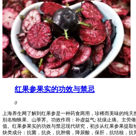
红果参果实的功效与禁忌
0
上海养生网了解到红果参是一种药食两用，珍稀而美味的纯天
别名蜘蛛果、山荸荠。功效作用：补虚益气; 祛痰止痛。主劳
值。红果参果实的功效与禁忌现代研究，初步从红果参果提取
炔类成分：抗菌，抗炎，抗肿瘤，降尿酸，保肝，抗结核，抗