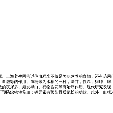
糯。上海养生网告诉你血糯米不仅是美味营养的食物，还有药用
、血虚等的作用。血糯米为水稻的一种，味甘，性温，归肺、脾
致的夜尿多、须发早白、视物昏花等有治疗作用。现代研究发现
可预防缺铁性贫血；钙元素有预防骨质疏松的功效。此外，血糯