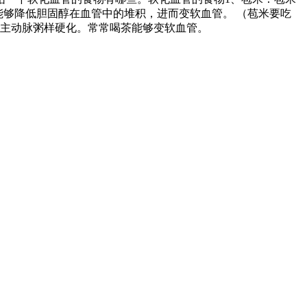
能够降低胆固醇在血管中的堆积，进而变软血管。 （苞米要吃
缓主动脉粥样硬化。常常喝茶能够变软血管。