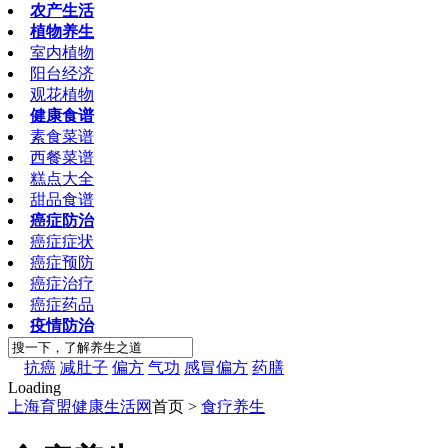
农产生活
植物养生
室内植物
阳台经济
观花植物
健康食谱
素食菜谱
西餐菜谱
糕点大全
甜品食谱
癌症防治
癌症症状
癌症预防
癌症治疗
癌症药品
疫情防治
抗癌
减肚子
偏方
气功
感冒偏方
药膳
Loading
上海育盟健康生活网
首页 >
食疗养生