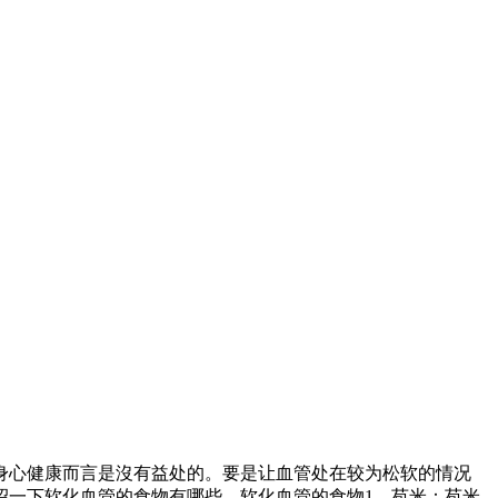
身心健康而言是沒有益处的。要是让血管处在较为松软的情况
绍一下软化血管的食物有哪些。软化血管的食物1、苞米：苞米