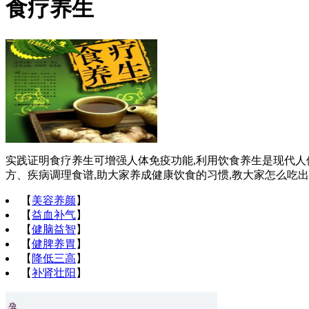
食疗养生
实践证明食疗养生可增强人体免疫功能,利用饮食养生是现代人使
方、疾病调理食谱,助大家养成健康饮食的习惯,教大家怎么吃
【
美容养颜
】
【
益血补气
】
【
健脑益智
】
【
健脾养胃
】
【
降低三高
】
【
补肾壮阳
】